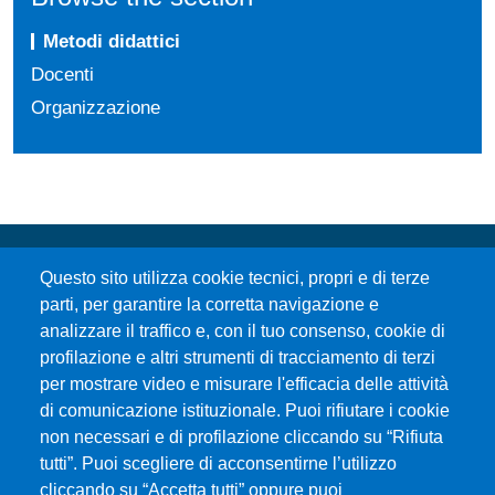
Metodi didattici
Docenti
Organizzazione
Questo sito utilizza cookie tecnici, propri e di terze
parti, per garantire la corretta navigazione e
analizzare il traffico e, con il tuo consenso, cookie di
profilazione e altri strumenti di tracciamento di terzi
per mostrare video e misurare l'efficacia delle attività
Università degli Studi di Messina
di comunicazione istituzionale. Puoi rifiutare i cookie
Piazza Pugliatti, 1 - 98122 Messina
non necessari e di profilazione cliccando su “Rifiuta
Cod. Fiscale 80004070837
tutti”. Puoi scegliere di acconsentirne l’utilizzo
P.IVA 00724160833
cliccando su “Accetta tutti” oppure puoi
Centralino: 090 676 1