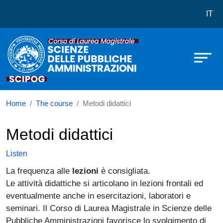
Corso di laurea in Scienze delle P
Skip to main content
IT
Home
The course
Metodi didattici
Metodi didattici
Listen
La frequenza alle
lezioni
è consigliata.
Le attività didattiche si articolano in lezioni frontali ed
eventualmente anche in esercitazioni, laboratori e
seminari. Il Corso di Laurea Magistrale in Scienze delle
Pubbliche Amministrazioni favorisce lo svolgimento di