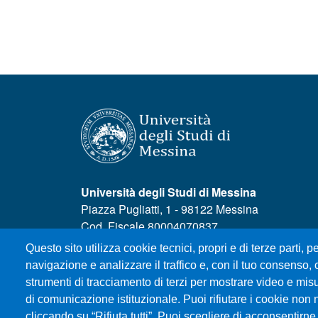
Università degli Studi di Messina
Piazza Pugliatti, 1 - 98122 Messina
Cod. Fiscale 80004070837
P.IVA 00724160833
Questo sito utilizza cookie tecnici, propri e di terze parti, pe
Centralino: 090 676 1
navigazione e analizzare il traffico e, con il tuo consenso, c
strumenti di tracciamento di terzi per mostrare video e misura
MENÙ SOCIAL
di comunicazione istituzionale. Puoi rifiutare i cookie non 
cliccando su “Rifiuta tutti”. Puoi scegliere di acconsentirne 