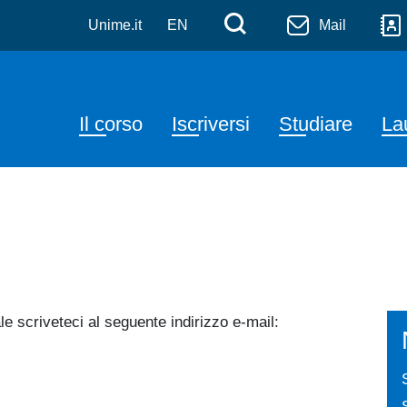
e delle Pubbliche Amminis
Salta al contenuto principale
Menù di serviz
Cerca
Unime.it
EN
Mail
Navigazione principale
Il corso
Iscriversi
Studiare
La
le scriveteci al seguente indirizzo e-mail: