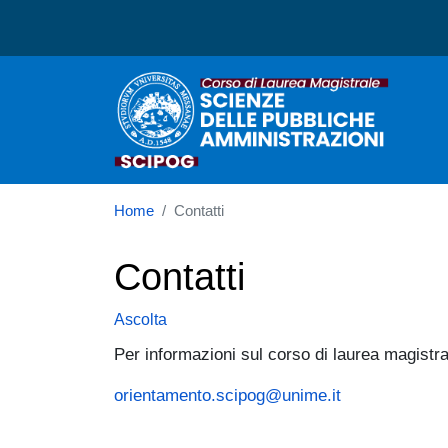
Corso di laurea in Scienz
Home
Contatti
Contatti
Ascolta
Per informazioni sul corso di laurea magistra
orientamento.scipog@unime.it