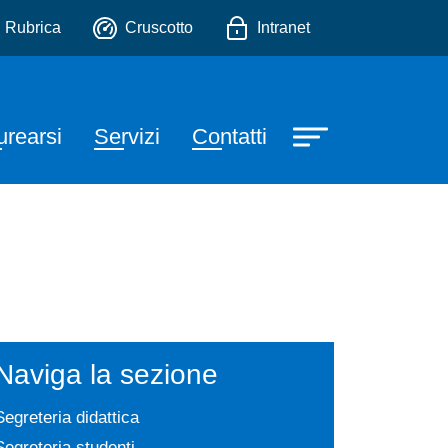
trazioni
io
Rubrica
Cruscotto
Intranet
urearsi
Servizi
Contatti
Naviga la sezione
Segreteria didattica
Segreteria studenti